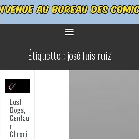
Étiquette :
josé luis ruiz
Lost
Dogs,
Centau
r
Chroni