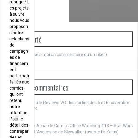
rubrique L
es projets
à suivre,
nous vous
proposon
s notre
Communauté
sélections
de
campagn
Je débute. Laissez-moi un commentaire ou un Like :)
es de
financem
ent
participati
fs liés aux
Derniers commentaires
comics
qui ont
retenu
Marti le
Reviews VO : les sorties des 5 et 6 novembre
notre
2024
attention.
Pour le
détail des
Cap Achab le
Comics Office Watching #13 – Star Wars
contrepar
IX : L’Ascension de Skywalker (avec le Dr Zaius)
ties et