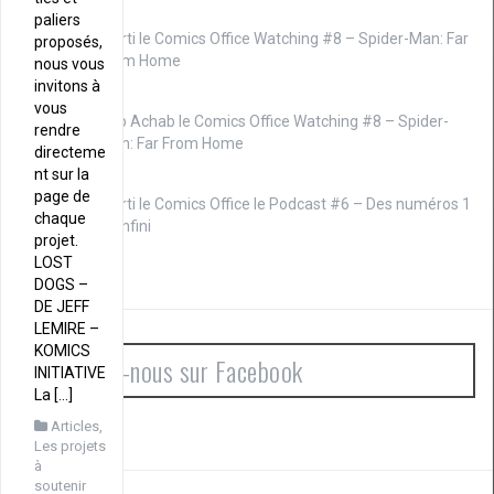
paliers
Marti le
Comics Office Watching #8 – Spider-Man: Far
proposés,
From Home
nous vous
invitons à
vous
Cap Achab le
Comics Office Watching #8 – Spider-
rendre
Man: Far From Home
directeme
nt sur la
page de
Marti le
Comics Office le Podcast #6 – Des numéros 1
chaque
à l’infini
projet.
LOST
DOGS –
DE JEFF
LEMIRE –
KOMICS
Rejoignez-nous sur Facebook
INITIATIVE
La […]
Articles
,
Les projets
à
soutenir