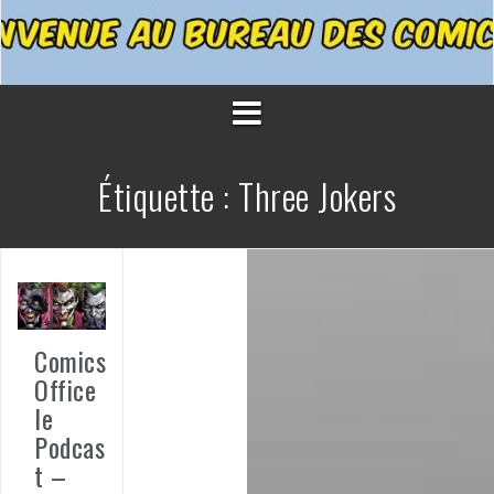
Étiquette :
Three Jokers
Comics
Office
le
Podcas
t –