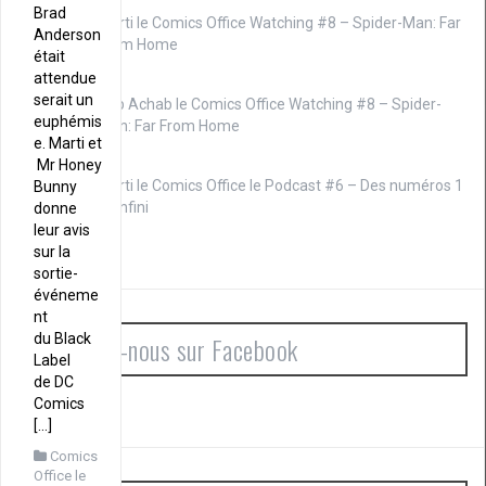
Brad
Marti le
Comics Office Watching #8 – Spider-Man: Far
Anderson
From Home
était
attendue
serait un
Cap Achab le
Comics Office Watching #8 – Spider-
euphémis
Man: Far From Home
e. Marti et
Mr Honey
Marti le
Comics Office le Podcast #6 – Des numéros 1
Bunny
à l’infini
donne
leur avis
sur la
sortie-
événeme
nt
Rejoignez-nous sur Facebook
du Black
Label
de DC
Comics
[…]
Comics
Office le