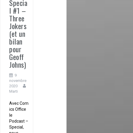
Specia
l #1 –
Three
Jokers
(et un
bilan
pour
Geoff
Johns)
9
novembre
2020
Marti
Avec Com
ics Office
le
Podcast –
Special,