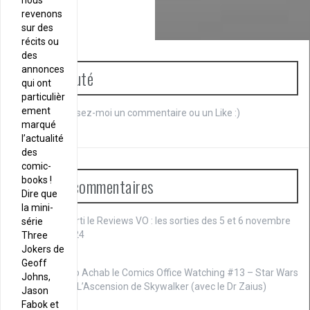
nous
revenons
sur des
récits ou
des
annonces
Communauté
qui ont
particulièr
ement
Je débute. Laissez-moi un commentaire ou un Like :)
marqué
l’actualité
des
comic-
Derniers commentaires
books !
Dire que
la mini-
Marti le
Reviews VO : les sorties des 5 et 6 novembre
série
2024
Three
Jokers de
Geoff
Cap Achab le
Comics Office Watching #13 – Star Wars
Johns,
IX : L’Ascension de Skywalker (avec le Dr Zaius)
Jason
Fabok et