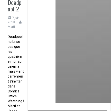
Deadp
ool 2
7 juin
2018
Marti
Deadpool
ne brise
pas que
les
quatrièm
e mur au
cinéma
mais vient
carrémen
t s’inviter
dans
Comics
Office
Watching !
Marti et