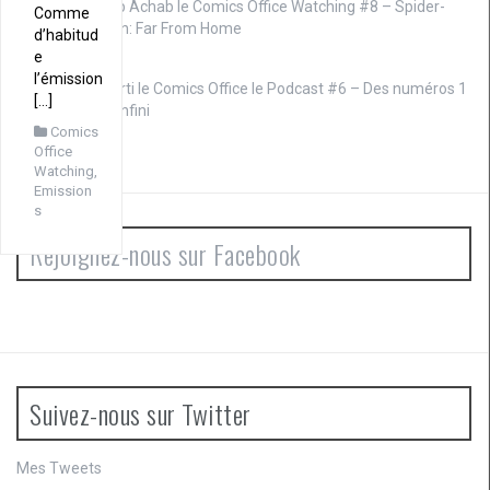
Cap Achab le
Comics Office Watching #8 – Spider-
Comme
Man: Far From Home
d’habitud
e
l’émission
Marti le
Comics Office le Podcast #6 – Des numéros 1
[…]
à l’infini
Comics
Office
Watching
,
Emission
s
Rejoignez-nous sur Facebook
Suivez-nous sur Twitter
Mes Tweets