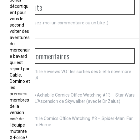
Jonat
Communauté
décortiqu
ent pour
vous le
Je débute. Laissez-moi un commentaire ou un Like :)
second
volter des
aventures
du
mercenair
Derniers commentaires
e bavard
qui est
rejoint par
Marti le
Reviews VO : les sorties des 5 et 6 novembre
Cable,
2024
Domino et
les
premiers
Cap Achab le
Comics Office Watching #13 – Star Wars
membres
IX : L’Ascension de Skywalker (avec le Dr Zaius)
de la
version
Marti le
Comics Office Watching #8 – Spider-Man: Far
ciné de
From Home
l’équipe
mutante
X-Force !