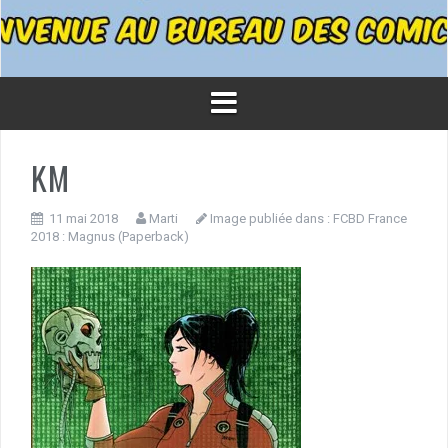
KM
11 mai 2018
Marti
Image publiée dans :
FCBD France
2018 : Magnus (Paperback)