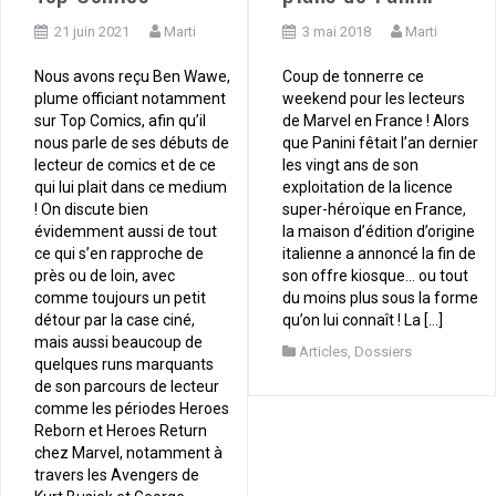
21 juin 2021
Marti
3 mai 2018
Marti
Nous avons reçu Ben Wawe,
Coup de tonnerre ce
plume officiant notamment
weekend pour les lecteurs
sur Top Comics, afin qu’il
de Marvel en France ! Alors
nous parle de ses débuts de
que Panini fêtait l’an dernier
lecteur de comics et de ce
les vingt ans de son
qui lui plait dans ce medium
exploitation de la licence
! On discute bien
super-héroïque en France,
évidemment aussi de tout
la maison d’édition d’origine
ce qui s’en rapproche de
italienne a annoncé la fin de
près ou de loin, avec
son offre kiosque… ou tout
comme toujours un petit
du moins plus sous la forme
détour par la case ciné,
qu’on lui connaît ! La […]
mais aussi beaucoup de
Articles
,
Dossiers
quelques runs marquants
de son parcours de lecteur
comme les périodes Heroes
Reborn et Heroes Return
chez Marvel, notamment à
travers les Avengers de