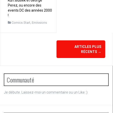
Kurt Busiek et George
Perez, ou encore des
events DC des années 2000
!
Comics Start
,
Emissions
Navigation
ARTICLES PLUS
des
RÉCENTS
→
articles
Communauté
Je débute. Laissez-moi un commentaire ou un Like :)