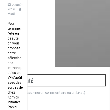
20 août
2019
Marti
Pour
terminer
l’été en
beauté,
on vous
propose
notre
sélection
des
immanqu
ables en
VF d’août
Communauté
avec des
sorties de
chez
Je débute. Laissez-moi un commentaire ou un Like :)
Komics
Initiative,
Panini