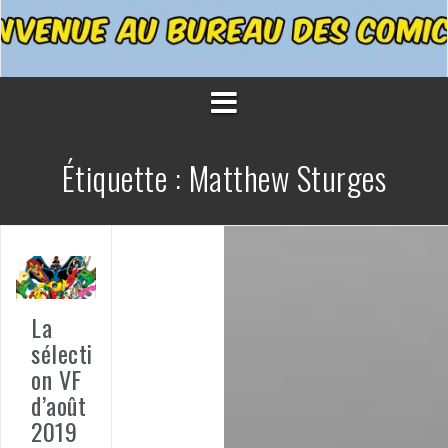
Étiquette :
Matthew Sturges
La
sélecti
on VF
d’août
2019