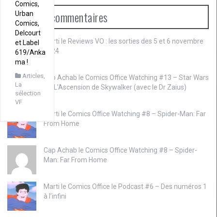
Comics,
Derniers commentaires
Urban
Comics,
Delcourt
Marti le
Reviews VO : les sorties des 5 et 6 novembre
et Label
2024
619/Anka
ma !
Articles
,
Cap Achab le
Comics Office Watching #13 – Star Wars
La
IX : L’Ascension de Skywalker (avec le Dr Zaius)
sélection
VF
Marti le
Comics Office Watching #8 – Spider-Man: Far
From Home
Cap Achab le
Comics Office Watching #8 – Spider-
Man: Far From Home
Marti le
Comics Office le Podcast #6 – Des numéros 1
à l’infini