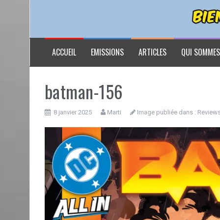
ACCUEIL
EMISSIONS
ARTICLES
QUI SOMMES
batman-156
8 janvier 2025
Marti
Image publiée dans :
Reviews 