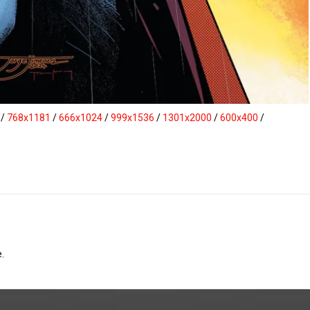
/
768x1181
/
666x1024
/
999x1536
/
1301x2000
/
600x400
/
.