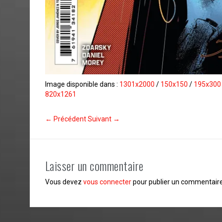
Image disponible dans :
1301x2000
/
150x150
/
195x300
820x1261
← Précédent
Suivant →
Laisser un commentaire
Vous devez
vous connecter
pour publier un commentaire