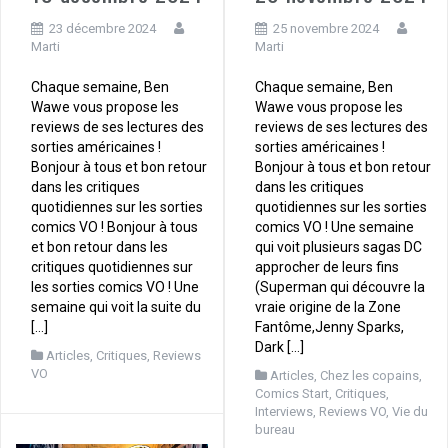
23 décembre 2024
25 novembre 2024
Marti
Marti
Chaque semaine, Ben
Chaque semaine, Ben
Wawe vous propose les
Wawe vous propose les
reviews de ses lectures des
reviews de ses lectures des
sorties américaines !
sorties américaines !
Bonjour à tous et bon retour
Bonjour à tous et bon retour
dans les critiques
dans les critiques
quotidiennes sur les sorties
quotidiennes sur les sorties
comics VO ! Bonjour à tous
comics VO ! Une semaine
et bon retour dans les
qui voit plusieurs sagas DC
critiques quotidiennes sur
approcher de leurs fins
les sorties comics VO ! Une
(Superman qui découvre la
semaine qui voit la suite du
vraie origine de la Zone
[…]
Fantôme,Jenny Sparks,
Dark […]
Articles
,
Critiques
,
Reviews
VO
Articles
,
Chez les copains
,
Comics Start
,
Critiques
,
Interviews
,
Reviews VO
,
Vie du
bureau